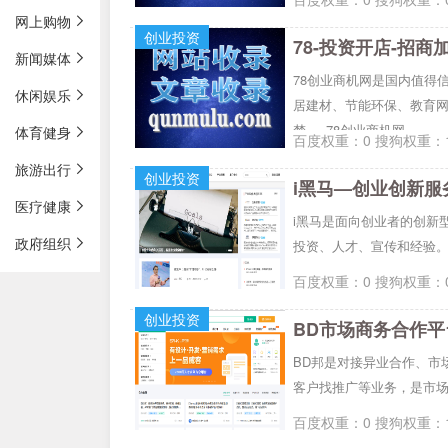
网上购物
创业投资
78-投资开店-招商
新闻媒体
78创业商机网是国内值得
休闲娱乐
居建材、节能环保、教育网
梦。_78创业商机网
体育健身
百度权重：0 搜狗权重：1
旅游出行
创业投资
i黑马—创业创新服
医疗健康
i黑马是面向创业者的创新
政府组织
投资、人才、宣传和经验
百度权重：0 搜狗权重：0
创业投资
BD市场商务合作平
BD邦是对接异业合作、市
客户找推广等业务，是市场
百度权重：0 搜狗权重：1