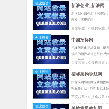
创业投资
新浪创业_新浪网
新浪创业依托新浪网资源
融资，实现梦想。
百度权重：0 搜狗权重：0
创业投资
中国招标网
招标网提供招标采购、招
领域的招投标信息平台,为
上招标网。
百度权重：0 搜狗权重：1
创业投资
招标采购导航网
招标采购导航网深耕招投标
标服务行业，招投标就上
百度权重：0 搜狗权重：0
创业投资
美赞童早教加盟