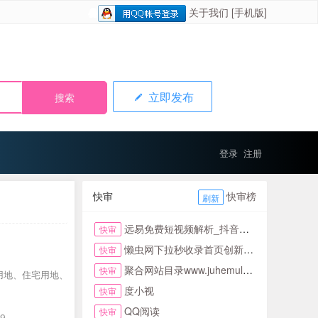
关于我们
[手机版]
立即发布
登录
注册
快审
快审榜
刷新
远易免费短视频解析_抖音皮皮虾微视快手去水印
快审
懒虫网下拉秒收录首页创新123网址导航首页
快审
聚合网站目录www.juhemulu.com.cn名站在线
快审
用地、住宅用地、
度小视
快审
QQ阅读
快审
09