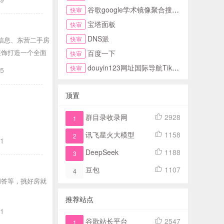
谷歌google学术镜像聚合搜索全搜网
快审
宝塔面板
快审
DNS派
快审
产信息、东营二手房
装饰打造一个全面
百度一下
快审
douyin123网址国际导航TikTok下拉首页
快审
05
顶置
群目录收录网
2928
1
讯飞星火大模型
1158
2
01
DeepSeek
1188
3
豆包
1107
4
问答等，挑好房就
推荐站点
01
谷歌站长平台
2547
1