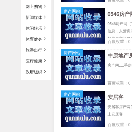
网上购物
房产网站
0546房产
新闻媒体
0546房产
休闲娱乐
信息，东营房
的信息交流平
体育健身
百度权重：0 
旅游出行
房产网站
中原地产
医疗健康
房产网,二手房
政府组织
百度权重：0 
房产网站
安居客
安居客房产网
上安居客
百度权重：0 