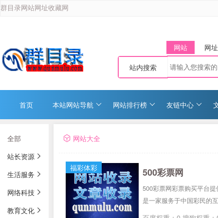
群目录网站网址收藏网
网站
网址
站内搜索
首页
本站网站导航
网站排行榜
友链中心
全部
网站大全
站长资源
福彩体彩
500彩票网
生活服务
500彩票网彩票购买平台
网络科技
是一家服务于中国彩民的
教育文化
百度权重：0 搜狗权重：0