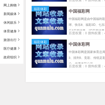
网上购物
福彩体彩
中国福彩网
新闻媒体
中国福彩网是由中国福利
休闲娱乐
球、快乐8、福彩3D、七
乐8开奖结果、3D开奖结
体育健身
百度权重：0 搜狗权重：4
旅游出行
福彩体彩
中国体彩网
医疗健康
中国体彩网是国家体育总局
政府组织
3、排列5、竞彩、传统足
众，传播体彩公益。
百度权重：0 搜狗权重：4