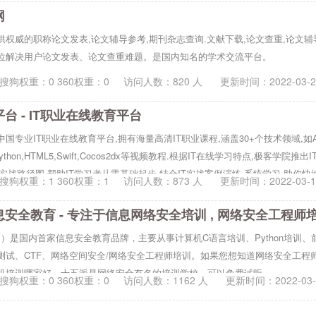
培训等IT培训服务，是好口碑的IT培训机构。
网
供权威的职称论文发表,论文辅导参考,期刊杂志查询.文献下载,论文查重,论文辅
位解决用户论文发表、论文查重难题。是国内知名的学术交流平台。
搜狗权重：0 360权重：0
访问人数：
820
人 更新时间：
2022-03-
台 - IT职业在线教育平台
国专业IT职业在线教育平台,拥有海量高清IT职业课程,涵盖30+个技术领域,如Andr
va,Python,HTML5,Swift,Cocos2dx等视频教程.根据IT在线学习特点,极客学院
习实战路径图,帮助IT学习者从零基础起步,结合IT实战案例演练,系统学习,助你快
搜狗权重：1 360权重：1
访问人数：
873
人 更新时间：
2022-03-
B）是国内首家信息安全教育品牌，主要从事计算机C语言培训、Python培训、
测试、CTF、网络空间安全/网络安全工程师培训。如果您想知道网络安全工程
机培训哪家好，十五派是网络安全有名的培训学校，可以免费试听。
搜狗权重：0 360权重：0
访问人数：
1162
人 更新时间：
2022-03