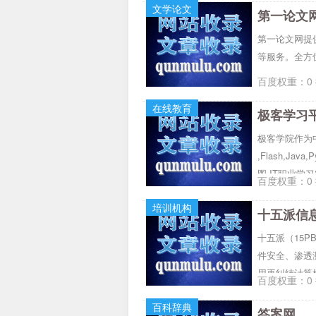
文学论文
训、产品经理
第一论文
第一论文网提
等服务。全方
百度权重：0 
在线教育
极客学习平
极客学院作为中
,Flash,Ja
图,IT职业学
百度权重：0 
人才！
培训机构
十五派（15P
件安全、渗透
用再纠结计算
百度权重：0 
百科辞典
答案网