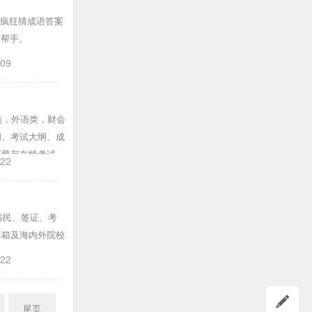
,疯狂猜成语答案
好帮手。
-09
员，外语类，财会
间、考试大纲、成
下载与在线考试系
-22
移民、签证、考
具箱及海内外院校
-22
尾页