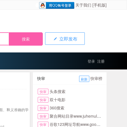
关于我们
[手机版]
立即发布
登录
注册
快审
快审榜
刷新
头条搜索
快审
双十电影
快审
360搜索
快审
面、释义准确的学
聚合网站目录www.juhemulu.com.cn名站在线
快审
谷歌123网址导航www.google123.com.cn首页
快审
-16