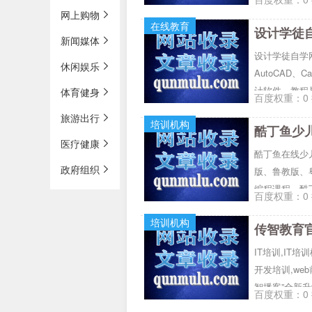
网上购物
在线教育
设计学徒自
新闻媒体
设计学徒自学网
休闲娱乐
AutoCAD、C
计软件、教程
体育健身
百度权重：0 
旅游出行
培训机构
酷丁鱼少
医疗健康
酷丁鱼在线少
政府组织
版、鲁教版、
编程课程，酷丁
百度权重：0 
在线学习，孩子
培训机构
传智教育
IT培训,IT培
开发培训,web前
智播客”全新升
百度权重：0 
训、人工智能培