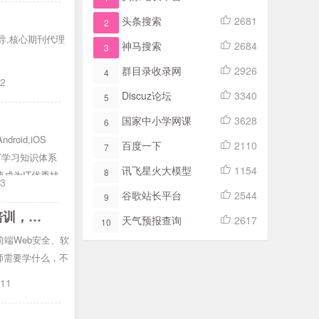
头条搜索
2681
2
导,核心期刊代理
神马搜索
2684
3
群目录收录网
2926
4
22
Discuz论坛
3340
5
国家中小学网课
3628
6
oid,iOS
百度一下
2110
7
推出IT学习知识体系
讯飞星火大模型
1154
8
速成为IT优秀技术
13
谷歌站长平台
2544
9
十五派信息安全教育 - 专注于信息网络安全培训 , 网络安全工程师培训，计算机前端Web安全培训
天气预报查询
2617
10
前端Web安全、软
师需要学什么，不
-11