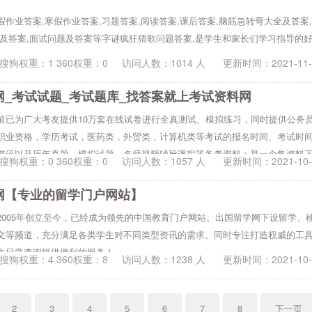
假作业答案,寒假作业答案,习题答案,阅读答案,课后答案,脑筋急转弯大全及答案
全及答案,面试问题及答案等字谜疯狂猜歌问题答案,是学生和家长们学习指导的
搜狗权重：1 360权重：0
访问人数：
1014
人 更新时间：
2021-11
网_考试试题_考试题库_找答案就上考试资料网
前已为广大考友提供10万套在线试卷进行全真测试、模拟练习，同时提供公务
职业资格，学历考试，医药类，外贸类，计算机类等考试的报名时间、考试时
资讯以及历年真题、模拟试题、名师视频辅导课程等备考资料；是一个集资料
搜狗权重：0 360权重：0
访问人数：
1057
人 更新时间：
2021-10
于一体的学习资料网站。
网【专业的留学门户网站】
2005年创立至今，已经成为领先的中国教育门户网站。出国留学网下设留学、
文等频道，充分满足各类学生对不同类型资讯的需求。同时专注打造权威的工
生日常查询提供便利的服务！
搜狗权重：4 360权重：8
访问人数：
1238
人 更新时间：
2021-10
2
3
4
5
6
7
8
下一页