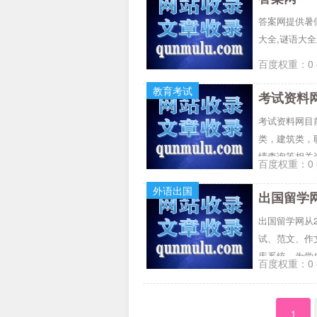
答案网提供暑
大全,谜语大
百度权重：0 
教育考试
考试资料
考试资料网目
类，建筑类，
绩查询等相关
百度权重：0 
统、资讯发布
外语出国
出国留学
出国留学网从
试、范文、作
库系统，为学
百度权重：0 
1