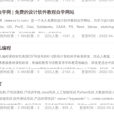
学网 | 免费的设计软件教程自学网站
（www.sx1c.com）是一个永久免费的设计软件教程自学网站，为学习设计
atia、UG、Pro/E、Creo、Solidworks、CAXA、PS、Revit、3dmax、sket
与素材下载，设计学徒网，我们一起学设计。
搜狗权重：1 360权重：0
访问人数：
1041
人 更新时间：
2022-04
儿编程
儿编程课程依托美国CSTA发布的K-12阶段计算机科学标准研发，结合人教版
粤教版教材课程标准，将编程教育与语数英等学科教育相融合，研发更适合中
鱼在线少儿编程从Scratch图形化编程逐步过渡到Python人工智能、NOIP，适
搜狗权重：0 360权重：0
访问人数：
2163
人 更新时间：
2022-03
学编程就来酷丁鱼在线少儿编程（www.kudingyu.com）！
官
训机构,IT培训课程,IT培训学校,Java培训,人工智能培训,Python培训,大数据培训
端培训,软件测试培训,产品经理培训\" name=\"keywords\" /> <meta conten
级为“传智教育”）专注IT培训，开设多种IT培训课程，提供java培训、前端开
搜狗权重：3 360权重：2
访问人数：
855
人 更新时间：
2022-03-
训、python培训、web前端培训、软件测试培训、ui设计培训、移动开发培