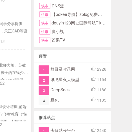
DNS派
快审
【bokee导航】zblog免费自动收录检查反链
快审
douyin123网址国际导航TikTok下拉首页
快审
的同学分享提供
chup，天正CAD等设
度小视
快审
芒果TV
快审
-12
顶置
、北师大版、苏教
群目录收录网
2926
1
国孩子的在线少儿
讯飞星火大模型
1154
合7-12岁零基础
2
-22
DeepSeek
1186
3
豆包
1105
4
,UI设计培训,前端
t=\"传智教育（“传
推荐站点
发培训、大数据培
22
训、新媒体运营培
头条站长平台
2440
1