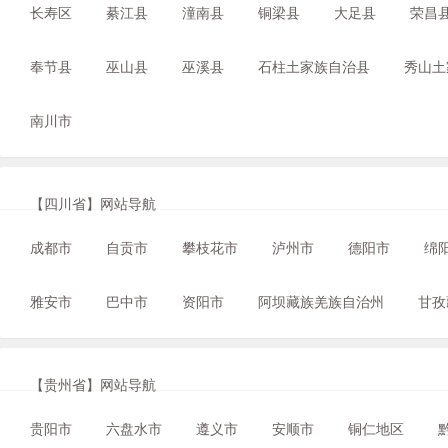
长寿区
綦江县
潼南县
铜梁县
大足县
荣昌
奉节县
巫山县
巫溪县
石柱土家族自治县
秀山土
南川市
【四川省】网站导航
成都市
自贡市
攀枝花市
泸州市
德阳市
绵
雅安市
巴中市
资阳市
阿坝藏族羌族自治州
甘孜
【贵州省】网站导航
贵阳市
六盘水市
遵义市
安顺市
铜仁地区