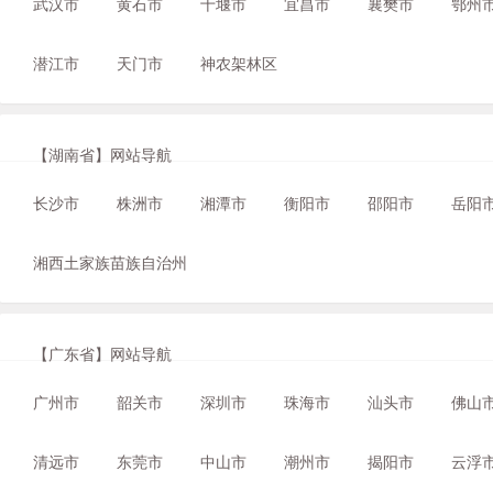
武汉市
黄石市
十堰市
宜昌市
襄樊市
鄂州
潜江市
天门市
神农架林区
【湖南省】网站导航
长沙市
株洲市
湘潭市
衡阳市
邵阳市
岳阳
湘西土家族苗族自治州
【广东省】网站导航
广州市
韶关市
深圳市
珠海市
汕头市
佛山
清远市
东莞市
中山市
潮州市
揭阳市
云浮