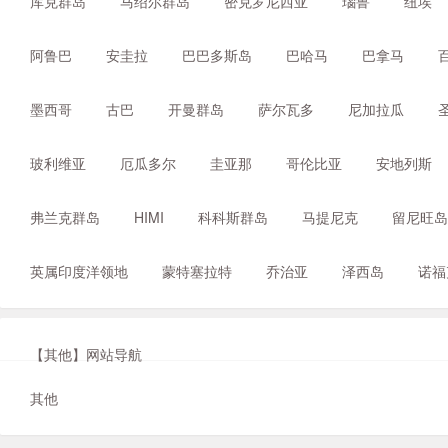
库克群岛
马绍尔群岛
密克罗尼西亚
瑙鲁
纽埃
阿鲁巴
安圭拉
巴巴多斯岛
巴哈马
巴拿马
墨西哥
古巴
开曼群岛
萨尔瓦多
尼加拉瓜
玻利维亚
厄瓜多尔
圭亚那
哥伦比亚
安地列斯
弗兰克群岛
HIMI
科科斯群岛
马提尼克
留尼旺岛
英属印度洋领地
蒙特塞拉特
乔治亚
泽西岛
诺福
【其他】网站导航
其他