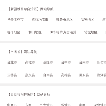
【新疆维吾尔自治区】网站导航
乌鲁木齐市
克拉玛依市
吐鲁番地区
哈密地区
昌
喀什地区
和田地区
伊犁哈萨克自治州
塔城地区
【台湾省】网站导航
台北市
高雄市
基隆市
台中市
台南市
新竹
云林县
嘉义县
台南县
高雄县
屏东县
澎湖
【香港特别行政区】网站导航
中西区
东区
九龙城区
观塘区
南区
深水埗