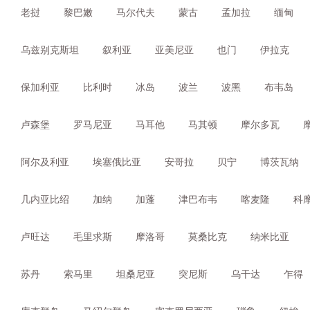
老挝
黎巴嫩
马尔代夫
蒙古
孟加拉
缅甸
乌兹别克斯坦
叙利亚
亚美尼亚
也门
伊拉克
保加利亚
比利时
冰岛
波兰
波黑
布韦岛
卢森堡
罗马尼亚
马耳他
马其顿
摩尔多瓦
阿尔及利亚
埃塞俄比亚
安哥拉
贝宁
博茨瓦纳
几内亚比绍
加纳
加蓬
津巴布韦
喀麦隆
科
卢旺达
毛里求斯
摩洛哥
莫桑比克
纳米比亚
苏丹
索马里
坦桑尼亚
突尼斯
乌干达
乍得