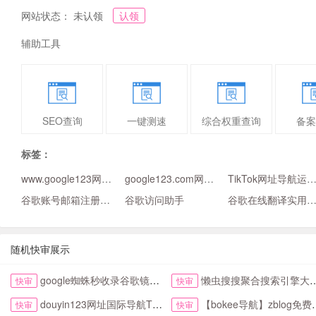
网站状态： 未认领
认领
辅助工具
SEO查询
一键测速
综合权重查询
备案
标签：
www.google123网址导航大全
google123.com网站大全
TikTok网址导航运营
谷歌账号邮箱注册推广下载
谷歌访问助手
谷歌在线翻译实用网
随机快审展示
google蜘蛛秒收录谷歌镜像访问助手首页
懒虫搜搜聚合搜索引擎大全抖音头条综合搜索
快审
快审
douyin123网址国际导航TikTok下拉首页
【bokee导航】zblog免费自动收录检查反链
快审
快审