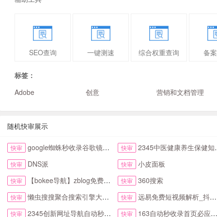
SEO查询
一键测速
综合权重查询
备案
标签：
Adobe
创意
营销和文档管理
随机快审展示
google蜘蛛秒收录谷歌镜像访问助手首页
2345中医健康养生保健知识网
快审
快审
DNS派
小皮面板
快审
快审
【bokee导航】zblog免费自动收录检查反链
360搜索
快审
快审
懒虫搜搜聚合搜索引擎大全抖音头条综合搜索
远易免费短视频解析_抖音皮皮虾微视快手去水印
快审
快审
2345创新网址导航自动秒收录首页
163自动秒收录首页必应网址导航
快审
快审