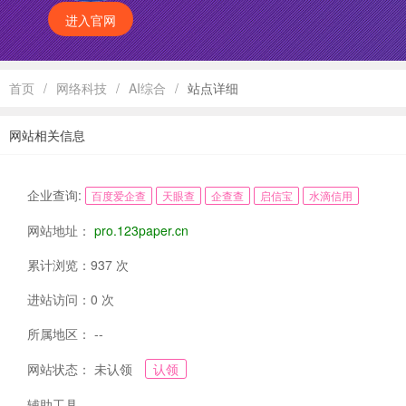
进入官网
首页
/
网络科技
/
AI综合
/
站点详细
网站相关信息
企业查询:
百度爱企查
天眼查
企查查
启信宝
水滴信用
网站地址：
pro.123paper.cn
累计浏览：937 次
进站访问：0 次
所属地区： --
网站状态： 未认领
认领
辅助工具