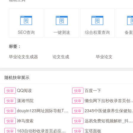
SEO查询
一键测速
综合权重查询
备案
标签：
毕业论文生成器
论文生成
毕业论文
随机快审展示
QQ阅读
百度一下
快审
快审
潇湘书院
懒虫网下拉秒收录首页创新123网址导航首页
快审
快审
douyin123网址国际导航TikTok下拉首页
2345中医健康养生保健知识网
快审
快审
神马搜索
远易免费短视频解析_抖音皮皮虾微视快手去水印
快审
快审
163自动秒收录首页必应网址导航
宝塔面板
快审
快审