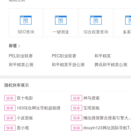
SEO查询
一键测速
综合权重查询
备案
标签：
PEL职业联赛
PEC职业联赛
和平精英
和平精英公测
和平精英手游公测
腾讯和平精英公测
随机快审展示
双十电影
神马搜索
快审
快审
163综合网址导航超能搜
宝塔面板
快审
快审
小皮面板
懒虫搜搜聚合搜索引擎大全抖音头条综合搜索
快审
快审
度小视
douyin123网址国际导航TikTok下拉首页
快审
快审