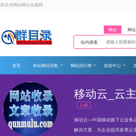
群目录网站网址收藏网
网站
网址
站内搜索
首页
本站网站导航
网站排行榜
友链中心
移动云_云主
认领
移动云—中国移动旗下云业务
解决方案，为企业提供多类云