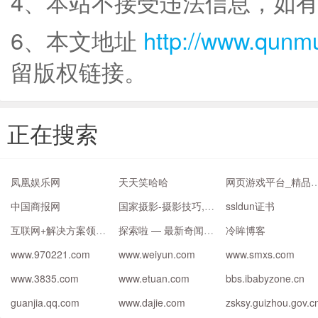
4、本站不接受违法信息，如
6、本文地址
http://www.qunm
留版权链接。
正在搜索
凤凰娱乐网
天天笑哈哈
网页游戏平台_精品手游_一起玩更快乐
中国商报网
国家摄影-摄影技巧,摄影 图片,摄影器材_国内最专业的摄影门户网站
ssldun证书
互联网+解决方案领导者专注服务器租用托管_云服务提供商【九曲黄河】
探索啦 — 最新奇闻探索与历史探索故事，最全的百科探索趣闻
冷眸博客
www.970221.com
www.weiyun.com
www.smxs.com
www.3835.com
www.etuan.com
bbs.ibabyzone.cn
guanjia.qq.com
www.dajie.com
zsksy.guizhou.gov.c