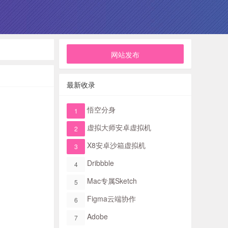
网站发布
最新收录
悟空分身
1
虚拟大师安卓虚拟机
2
X8安卓沙箱虚拟机
3
Dribbble
4
Mac专属Sketch​
5
Figma​云端协作
6
Adobe
7