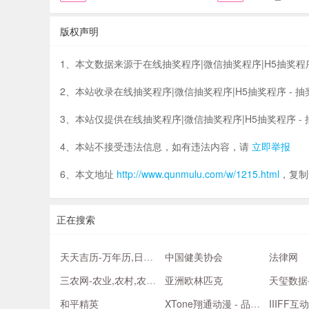
版权声明
1、本文数据来源于在线抽奖程序|微信抽奖程序|H5抽奖程序 - 
2、本站收录在线抽奖程序|微信抽奖程序|H5抽奖程序 -
3、本站仅提供在线抽奖程序|微信抽奖程序|H5抽奖程序 
4、本站不接受违法信息，如有违法内容，请
立即举报
6、本文地址
http://www.qunmulu.com/w/1215.html
，复制
正在搜索
天天吉历-万年历,日历,农历,阴历,农历转阳历在线查询
中国健美协会
法律网
三农网-农业,农村,农民,农产品B2B供求信息发布
亚洲欧林匹克
和平精英
XTone翔通动漫 - 品牌故事网
IIIFF互