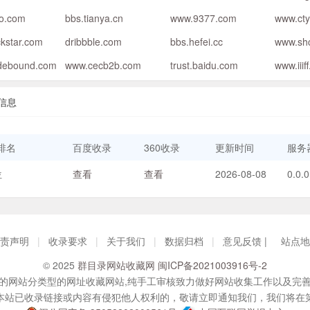
oo.com
bbs.tianya.cn
www.9377.com
www.cty
kstar.com
dribbble.com
bbs.hefei.cc
www.sh
ebound.com
www.cecb2b.com
trust.baidu.com
www.iiif
O信息
排名
百度收录
360收录
更新时间
服务器
位
查看
查看
2026-08-08
0.0.0
责声明
|
收录要求
|
关于我们
|
数据归档
|
意见反馈 |
站点地
© 2025
群目录网站收藏网
闽ICP备2021003916号-2
的网站分类型的网址收藏网站,纯手工审核致力做好网站收集工作以及完
本站已收录链接或内容有侵犯他人权利的，敬请立即通知我们，我们将在