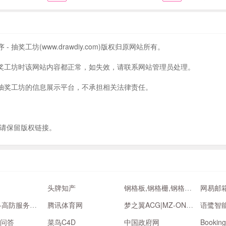
抽奖工坊(www.drawdiy.com)版权归原网站所有。
 抽奖工坊时该网站内容都正常，如失效，请联系网站管理员处理。
- 抽奖工坊的信息展示平台，不承担相关法律责任。
请保留版权链接。
头牌知产
钢格板,钢格栅,钢格栅板,专业热镀锌钢格板生产厂家 - 安平县正辰丝网公司
网易邮
天玺数据-高防服务器,云堤清洗
腾讯体育网
梦之翼ACG|MZ-ONEACG
语鹭智
动问答
菜鸟C4D
中国政府网
Booki