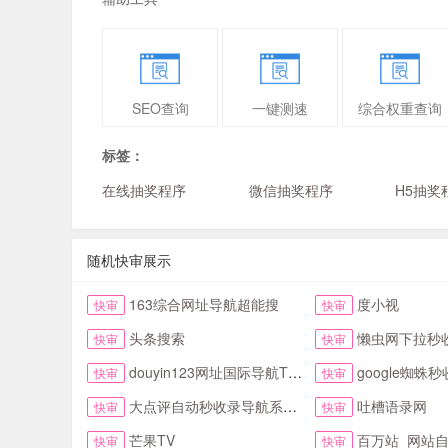
SEO查询
一键测速
综合权重查询
标签：
在线抽奖程序
微信抽奖程序
H5抽奖
随机快审展示
163综合网址导航超能搜
度小视
快审
快审
头条搜索
懒虫网下拉秒收录首页创新
快审
快审
douyin123网址国际导航TikTok下拉首页
google蜘蛛秒收录谷
快审
快审
大点评自动秒收录导航系统首页
吐槽语录网
快审
快审
芒果TV
百万站_网站自动秒收录
快审
快审