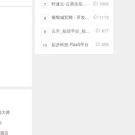
时速云-云原生应用容器云技术平台-DevOps-微服务-开发运维一体化-数字化转型
1002
7
葡萄城官网 - 开发工具
1173
8
云片_短信平台_短信验证码_短信接口
877
9
起步科技-PaaS平台
950
10
箱大师
能
ng酒店