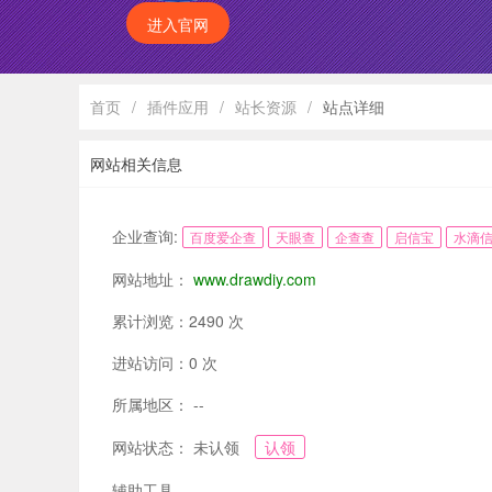
进入官网
首页
/
插件应用
/
站长资源
/
站点详细
网站相关信息
企业查询:
百度爱企查
天眼查
企查查
启信宝
水滴
网站地址：
www.drawdiy.com
累计浏览：2490 次
进站访问：0 次
所属地区： --
网站状态： 未认领
认领
辅助工具