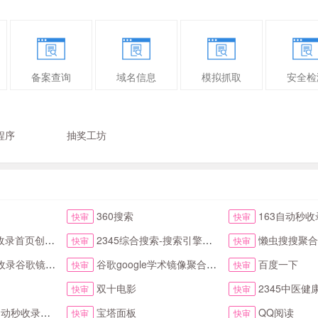
备案查询
域名信息
模拟抓取
安全检
程序
抽奖工坊
360搜索
163自动秒收录首
快审
快审
123网址导航首页
2345综合搜索-搜索引擎大全-简易网址导航
懒虫搜搜聚合搜索引擎
快审
快审
歌镜像访问助手首页
谷歌google学术镜像聚合搜索全搜网
百度一下
快审
快审
双十电影
2345中医健康
快审
快审
与提交入口首页
宝塔面板
QQ阅读
快审
快审