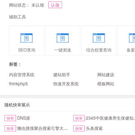
网站状态： 未认领
认领
辅助工具
SEO查询
一键测速
综合权重查询
备案
标签：
内容管理系统
建站助手
网站建设
thinkphp5
快速开发系统
模板网站
随机快审展示
DNS派
2345中医健康养生保健知识网
快审
快审
懒虫搜搜聚合搜索引擎大全抖音头条综合搜索
头条搜索
快审
快审