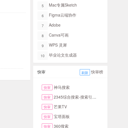
Mac专属Sketch​
5
Figma​云端协作
6
Adobe
7
Canva可画
8
WPS 灵犀
9
毕业论文生成器
10
快审
快审榜
刷新
神马搜索
快审
2345综合搜索-搜索引擎大全-简易网址导航
快审
芒果TV
快审
宝塔面板
快审
360搜索
快审