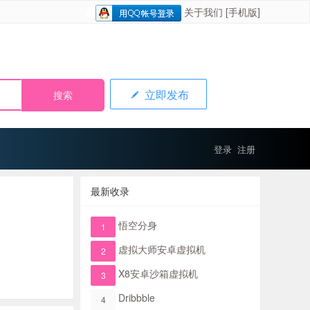
关于我们
[手机版]
立即发布
登录
注册
最新收录
悟空分身
1
虚拟大师安卓虚拟机
2
X8安卓沙箱虚拟机
3
Dribbble
4