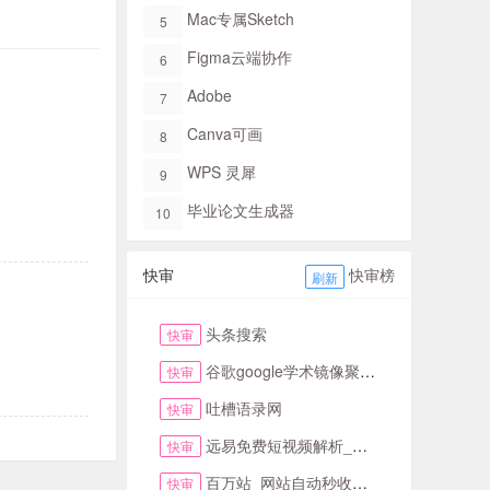
Mac专属Sketch​
5
Figma​云端协作
6
Adobe
7
Canva可画
8
WPS 灵犀
9
毕业论文生成器
10
快审
快审榜
刷新
头条搜索
快审
谷歌google学术镜像聚合搜索全搜网
快审
吐槽语录网
快审
远易免费短视频解析_抖音皮皮虾微视快手去水印
快审
百万站_网站自动秒收录与提交入口首页
快审