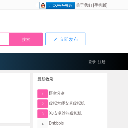
关于我们
[手机版]
立即发布
登录
注册
最新收录
悟空分身
1
虚拟大师安卓虚拟机
2
X8安卓沙箱虚拟机
3
Dribbble
4