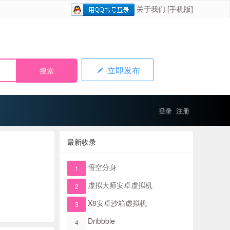
关于我们
[手机版]
立即发布
登录
注册
最新收录
悟空分身
1
虚拟大师安卓虚拟机
2
X8安卓沙箱虚拟机
3
Dribbble
4