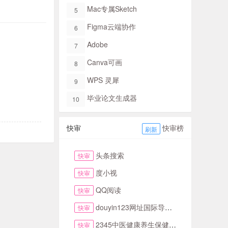
Mac专属Sketch​
5
Figma​云端协作
6
Adobe
7
Canva可画
8
WPS 灵犀
9
毕业论文生成器
10
快审
快审榜
刷新
头条搜索
快审
度小视
快审
QQ阅读
快审
douyin123网址国际导航TikTok下拉首页
快审
2345中医健康养生保健知识网
快审